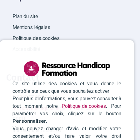
Plan du site
Mentions légales
Politique des cookies
Accessibilité
Contact
Ce site utilise des cookies et vous donne le
contrôle sur ceux que vous souhaitez activer
(+33)5 57 29 20 12
Pour plus d'informations, vous pouvez consulter à
tout moment notre
Politique de cookies
.
Pour
rhf-nouvelle-aquitaine@crfh-handicap.fr
paramétrer vos choix, cliquez sur le bouton
CRFH
Personnaliser.
Vous pouvez changer d'avis et modifier votre
Immeuble le Maréchal
consentement et/ou faire valoir votre droit